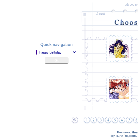
Quick navigation
Реклама
:
Нов
функция "поднять 