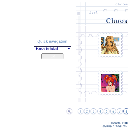
Quick navigation
Реклама
:
Нов
функция "поднять 