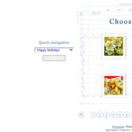
Quick navigation
Реклама
:
Нов
функция "поднять 